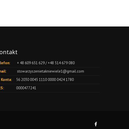
ontakt
lefon:
+ 48 609 651 629 / +48 514 679 080
ail:
stowarzyszenietakniewiele1@gmail.com
 Konta:
56 2030 0045 1110 0000 0424 1780
S:
0000477241