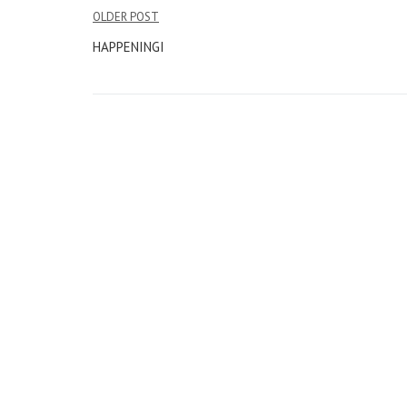
Nawigacja
OLDER POST
wpisu
HAPPENINGI