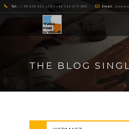
Tel.:
+ 48 609 651 629 /
+48 514 679 080
Email:
stowar
THE BLOG SING