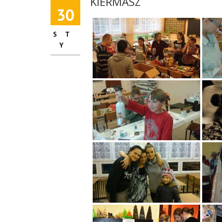
KIERMASZ
30
ST
Y