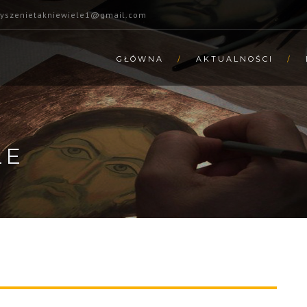
zyszenietakniewiele1@gmail.com
GŁÓWNA
AKTUALNOŚCI
LE